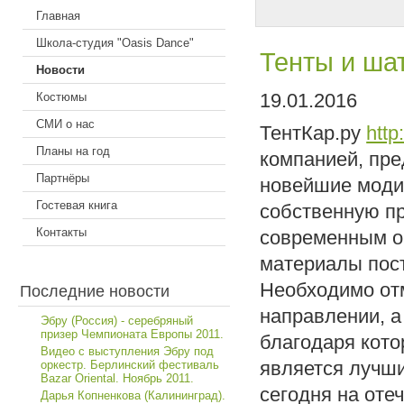
Главная
Школа-студия "Oasis Dance"
Тенты и ша
Новости
19.01.2016
Костюмы
СМИ о нас
ТентКар.ру
http:
Планы на год
компанией, пр
Партнёры
новейшие моди
Гостевая книга
собственную п
Контакты
современным о
материалы пос
Необходимо от
Последние новости
направлении, 
Эбру (Россия) - серебряный
призер Чемпионата Европы 2011.
благодаря кото
Видео с выступления Эбру под
является лучши
оркестр. Берлинский фестиваль
Bazar Oriental. Ноябрь 2011.
сегодня на оте
Дарья Копненкова (Калининград).