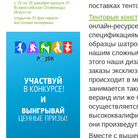
с 15 по 18 декабря прошла VI
поставках тент
Всероссийская Олимпиада
Искусств
Тентовые конс
открытие XI фестиваля -
восточная вечеринка
онлайн-ресурс
спецификациями
образцы шатро
нашим сложным
этого наши ди
заказы эксклюз
происходит в 
занимается так
веранд или же
осуществляетс
высококвалифи
они произведут
Вместе с выше