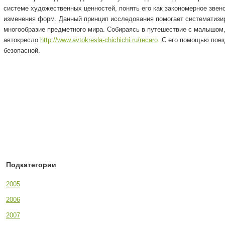
системе художественных ценностей, понять его как закономерное звено
изменения форм. Данный принцип исследования помогает систематизир
многообразие предметного мира. Собираясь в путешествие с малышом, 
автокресло
http://www.avtokresla-chichichi.ru/recaro
. С его помощью пое
безопасной.
Подкатегории
2005
2006
2007