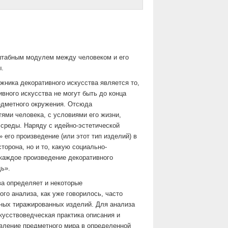
сштабным модулем между человеком и его
.
ника декоративного искусства является то,
вного искусства не могут быть до конца
едметного окружения. Отсюда
ями человека, с условиями его жизни,
 среды. Наряду с идейно-эстетической
 его произведение (или этот тип изделий) в
орона, но и то, какую социально-
каждое произведение декоративного
щь».
ва определяет и некоторые
го анализа, как уже говорилось, часто
пных тиражированных изделий. Для анализа
кусствоведческая практика описания и
явление предметного мира в определенной