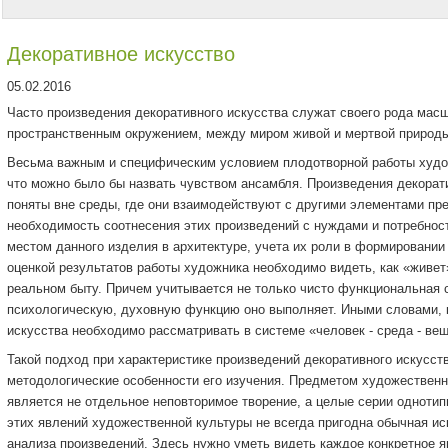
Декоративное искусство
05.02.2016
Часто произведения декоративного искусства служат своего рода ма
пространственным окружением, между миром живой и мертвой природы
Весьма важным и специфическим условием плодотворной работы худож
что можно было бы назвать чувством ансамбля. Произведения декорати
поняты вне среды, где они взаимодействуют с другими элементами пр
необходимость соотнесения этих произведений с нуждами и потребност
местом данного изделия в архитектуре, учета их роли в формировании
оценкой результатов работы художника необходимо видеть, как «живет»
реальном быту. Причем учитывается не только чисто функциональная ст
психологическую, духовную функцию оно выполняет. Иными словами, 
искусства необходимо рассматривать в системе «человек - среда - ве
Такой подход при характеристике произведений декоративного искусст
методологические особенности его изучения. Предметом художественно
является не отдельное неповторимое творение, а целые серии одноти
этих явлений художественной культуры не всегда пригодна обычная ис
анализа произведений. Здесь нужно уметь видеть каждое конкретное 