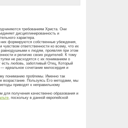
подчиняются требованиям Христа. Они
ъединяет дисциплинированность и
тельного характера.
У них формируются собственные убеждения,
 чувством ответственности ко всему, что их
я равнодушными к людям, проявляя при этом
енности и религию своих родителей. К тому
ступки не расходятся с их пониманием о
г есть любовь, заботливый Отец, Который
г — идеальное сочетание милосердия и
ому пониманию проблемы. Именно так
е возрастание. Пользуясь Его методами, мы
методы приводят к неправильному
м для получения качественно образования и
альте
, поскольку в данной европейской