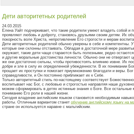
Дети авторитетных родителей
24.03.2015
Елена Уайт подчеркивает, что такие родители умеют владеть собой и 
проявляют любовь и доброту, становясь друзьями своим детям. Их об
покорность воле Христа, непротивление Его строгости и мерам воспита
Дети авторитетных родителей обычно уверены в себе и компетентны. 
которые они склонны отстаивать. Обладая в достаточной мере развитым
окружает, такие дети чаще стараются быть полезными, редко остаютс
и другие моральные достоинства личности. Обычно они не отвергают ц
же они достаточно сильны, чтобы противостоять влиянию извне. Их по
добре и зле в силу их определенной убежденности. В их понимании Бо
прощает их проступки и помогает приумножению благодати и веры. Бо
справедливости, и Он постоянно приближает их к Себе.
Только авторитетный стиль по-настоящему соответствует Божественн
воспитывает нас Бог, с любовью и строгостью направляя наше духовно
можем сформировать в детях истинные знания о Боге. Все остальные 
пониманию Его роли в нашей жизни.
Сегодня владение английским языком становится необходимым навыко
работы. Отличным вариантом станет
обучение английскому языку на м
стране он используется наравне с мальтийским.