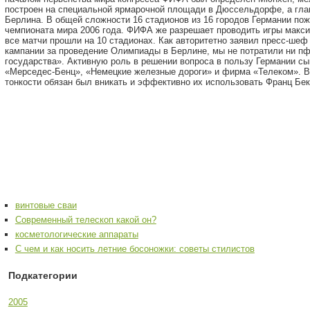
построен на специальной ярмарочной площади в Дюссельдорфе, а глав
Берлина. В общей сложности 16 стадионов из 16 городов Германии по
чемпионата мира 2006 года. ФИФА же разрешает проводить игры макси
все матчи прошли на 10 стадионах. Как авторитетно заявил пресс-шеф 
кампании за проведение Олимпиады в Берлине, мы не потратили ни пф
государства». Активную роль в решении вопроса в пользу Германии сы
«Мерседес-Бенц», «Немецкие железные дороги» и фирма «Телеком». В
тонкости обязан был вникать и эффективно их использовать Франц Бек
винтовые сваи
Современный телескоп какой он?
косметологические аппараты
С чем и как носить летние босоножки: советы стилистов
Подкатегории
2005