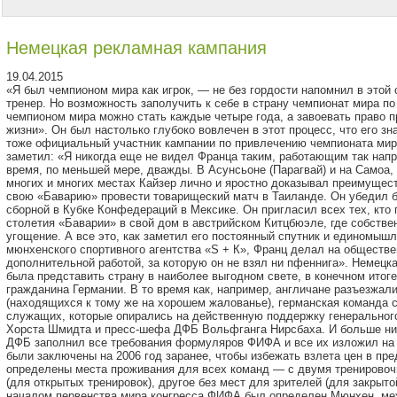
Немецкая рекламная кампания
19.04.2015
«Я был чемпионом мира как игрок, — не без гордости напомнил в этой
тренер. Но возможность заполучить к себе в страну чемпионат мира п
чемпионом мира можно стать каждые четыре года, а завоевать право п
жизни». Он был настолько глубоко вовлечен в этот процесс, что его з
тоже официальный участник кампании по привлечению чемпионата мира
заметил: «Я никогда еще не видел Франца таким, работающим так напр
время, по меньшей мере, дважды. В Асунсьоне (Парагвай) и на Самоа, 
многих и многих местах Кайзер лично и яростно доказывал преимущес
свою «Баварию» провести товарищеский матч в Таиланде. Он убедил б
сборной в Кубке Конфедераций в Мексике. Он пригласил всех тех, кто
столетия «Баварии» в свой дом в австрийском Китцбюэле, где собстве
угощение. А все это, как заметил его постоянный спутник и единомы
мюнхенского спортивного агентства «S + К», Франц делал на обществ
дополнительной работой, за которую он не взял ни пфеннига». Немецк
была представить страну в наиболее выгодном свете, в конечном ито
гражданина Германии. В то время как, например, англичане разъезжали
(находящихся к тому же на хорошем жалованье), германская команда 
служащих, которые опирались на действенную поддержку генеральног
Хорста Шмидта и пресс-шефа ДФБ Вольфганга Нирсбаха. И больше ник
ДФБ заполнил все требования формуляров ФИФА и все их изложил на 
были заключены на 2006 год заранее, чтобы избежать взлета цен в пр
определены места проживания для всех команд — с двумя тренировоч
(для открытых тренировок), другое без мест для зрителей (для закрыт
началом первенства мира конгресса ФИФА был определен Мюнхен, ме