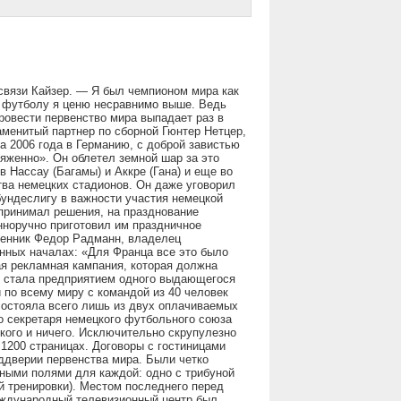
 связи Кайзер. — Я был чемпионом мира как
о футболу я ценю несравнимо выше. Ведь
ровести первенство мира выпадает раз в
наменитый партнер по сборной Гюнтер Нетцер,
 2006 года в Германию, с доброй завистью
яженно». Он облетел земной шар за это
в Нассау (Багамы) и Аккре (Гана) и еще во
тва немецких стадионов. Он даже уговорил
ундеслигу в важности участия немецкой
 принимал решения, на празднование
нноручно приготовил им праздничное
шленник Федор Радманн, владелец
енных началах: «Для Франца все это было
ая рекламная кампания, которая должна
ге стала предприятием одного выдающегося
 по всему миру с командой из 40 человек
состояла всего лишь из двух оплачиваемых
о секретаря немецкого футбольного союза
ого и ничего. Исключительно скрупулезно
1200 страницах. Договоры с гостиницами
еддверии первенства мира. Были четко
ными полями для каждой: одно с трибуной
ой тренировки). Местом последнего перед
ждународный телевизионный центр был