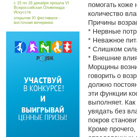
с 15 по 18 декабря прошла VI
помогать коже 
Всероссийская Олимпиада
Искусств
количество вла
открытие XI фестиваля -
Причины возра
восточная вечеринка
* Нервные потр
* Неважное пит
* Слишком силь
* Внешние влия
Морщины возник
говорить о воз
должно постоян
эти функции ко
выполняет. Как
увядать без вл
покров станов
Кроме прочего,